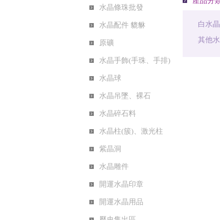
產品分
水晶條珠批發
白水
水晶配件 貔貅
其他
原礦
水晶手飾(手珠、手排)
水晶球
水晶吊墜、裸石
水晶碎石料
水晶柱(簇)、激光柱
紫晶洞
水晶雕件
開運水晶印章
開運水晶用品
歷史售出區