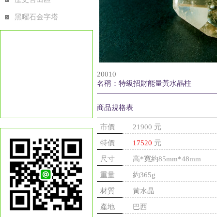
黑曜石金字塔
20010
名稱：特級招財能量黃水晶柱
商品規格表
市價
21900 元
特價
17520
元
尺寸
高*寬約85mm*48mm
重量
約365g
材質
黃水晶
產地
巴西