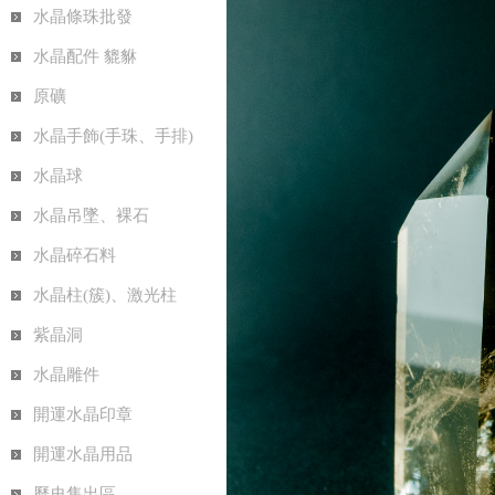
水晶條珠批發
水晶配件 貔貅
原礦
水晶手飾(手珠、手排)
水晶球
水晶吊墜、裸石
水晶碎石料
水晶柱(簇)、激光柱
紫晶洞
水晶雕件
開運水晶印章
開運水晶用品
歷史售出區